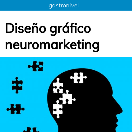
Saltar
gastronivel
al
contenido
Diseño gráfico
neuromarketing